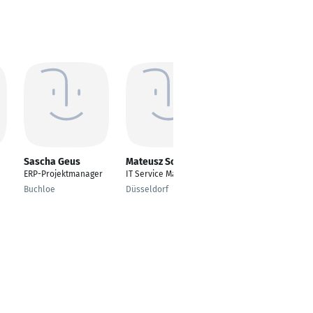
Sascha Geus
Mateusz Sobiesiak
Nick Herbig
ERP-Projektmanager
IT Service Manager
Managing Partner
Buchloe
Düsseldorf
Hamburg