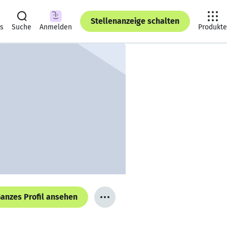
Stellenanzeige schalten
ts
Suche
Anmelden
Produkte
anzes Profil ansehen