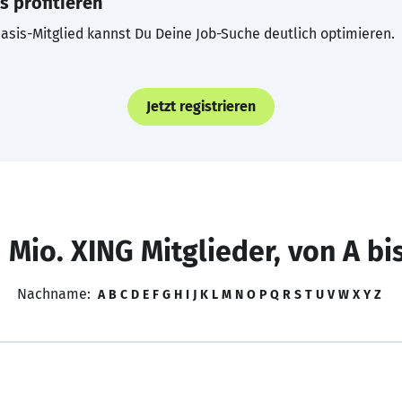
s profitieren
asis-Mitglied kannst Du Deine Job-Suche deutlich optimieren.
Jetzt registrieren
 Mio. XING Mitglieder, von A bi
Nachname:
A
B
C
D
E
F
G
H
I
J
K
L
M
N
O
P
Q
R
S
T
U
V
W
X
Y
Z