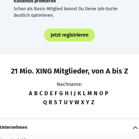
Kostenlos profitieren
Schon als Basis-Mitglied kannst Du Deine Job-Suche
deutlich optimieren.
Jetzt registrieren
21 Mio. XING Mitglieder, von A bis Z
Nachname:
A
B
C
D
E
F
G
H
I
J
K
L
M
N
O
P
Q
R
S
T
U
V
W
X
Y
Z
Unternehmen