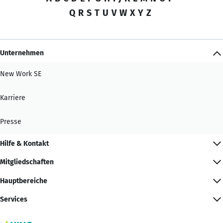
Q
R
S
T
U
V
W
X
Y
Z
Unternehmen
New Work SE
Karriere
Presse
Hilfe & Kontakt
Mitgliedschaften
Hauptbereiche
Services