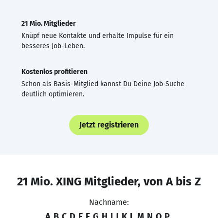
21 Mio. Mitglieder
Knüpf neue Kontakte und erhalte Impulse für ein
besseres Job-Leben.
Kostenlos profitieren
Schon als Basis-Mitglied kannst Du Deine Job-Suche
deutlich optimieren.
Jetzt registrieren
21 Mio. XING Mitglieder, von A bis Z
Nachname:
A
B
C
D
E
F
G
H
I
J
K
L
M
N
O
P