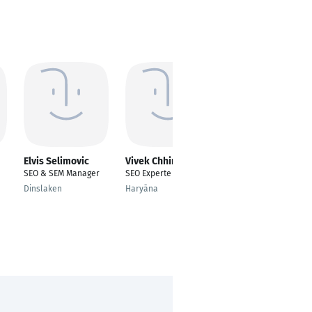
Elvis Selimovic
Vivek Chhimpa
Franky TJ
SEO & SEM Manager
SEO Experte
SEO Experte
Dinslaken
Haryāna
California City,
California, United
States