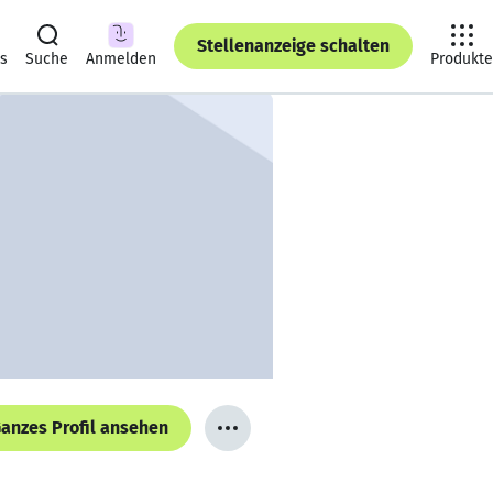
Stellenanzeige schalten
ts
Suche
Anmelden
Produkte
anzes Profil ansehen