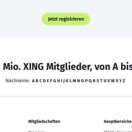
Jetzt registrieren
 Mio. XING Mitglieder, von A bi
Nachname:
A
B
C
D
E
F
G
H
I
J
K
L
M
N
O
P
Q
R
S
T
U
V
W
X
Y
Z
Mitgliedschaften
Hauptbereiche