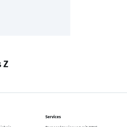
s Z
Services