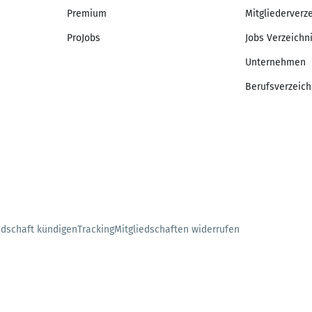
Premium
Mitgliederverz
ProJobs
Jobs Verzeichn
Unternehmen
Berufsverzeich
edschaft kündigen
Tracking
Mitgliedschaften widerrufen