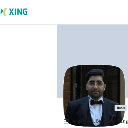
reza Shahroki
Basis
Angestellt, Biomedical E