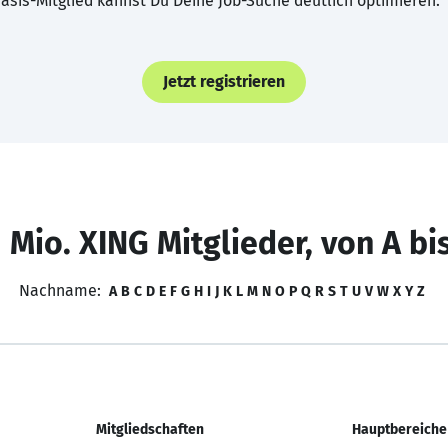
asis-Mitglied kannst Du Deine Job-Suche deutlich optimieren.
Jetzt registrieren
 Mio. XING Mitglieder, von A bi
Nachname:
A
B
C
D
E
F
G
H
I
J
K
L
M
N
O
P
Q
R
S
T
U
V
W
X
Y
Z
Mitgliedschaften
Hauptbereiche