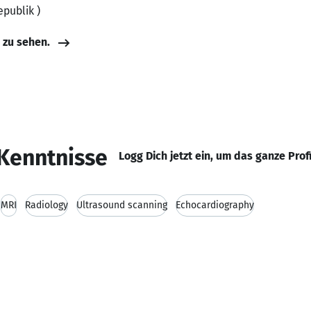
epublik )
e zu sehen.
Kenntnisse
Logg Dich jetzt ein, um das ganze Prof
MRI
Radiology
Ultrasound scanning
Echocardiography