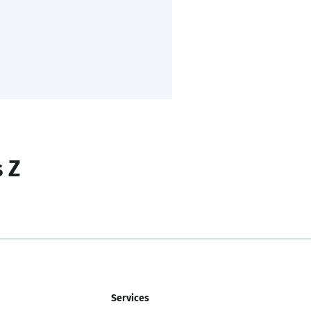
s Z
Services