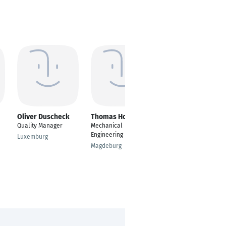
Oliver Duscheck
Thomas Hoffmann
Ansh diagnostics
Quality Manager
Mechanical
---
Engineering
Luxemburg
Ghāziābād
Magdeburg