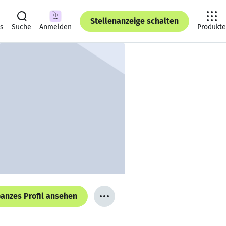
Stellenanzeige schalten
ts
Suche
Anmelden
Produkte
anzes Profil ansehen