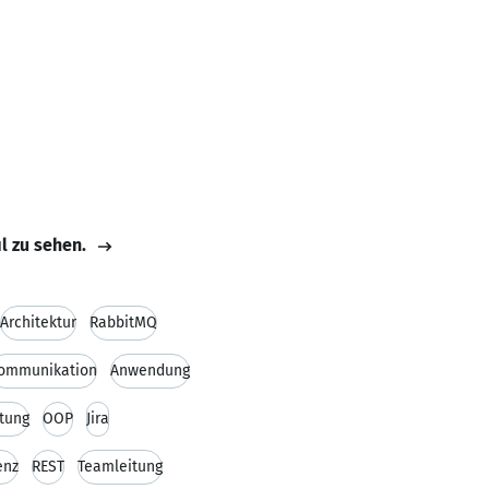
il zu sehen.
Architektur
RabbitMQ
ommunikation
Anwendung
tung
OOP
Jira
enz
REST
Teamleitung