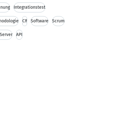
hnung
Integrationstest
hodologie
C#
Software
Scrum
Server
API