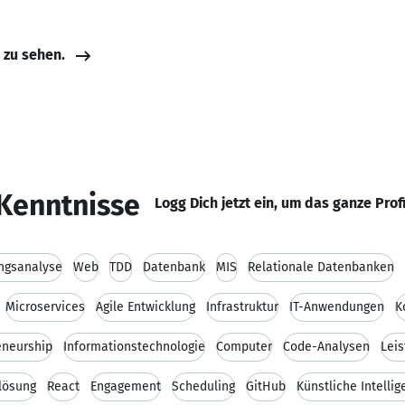
e zu sehen.
Kenntnisse
Logg Dich jetzt ein, um das ganze Prof
ngsanalyse
Web
TDD
Datenbank
MIS
Relationale Datenbanken
Microservices
Agile Entwicklung
Infrastruktur
IT-Anwendungen
K
eneurship
Informationstechnologie
Computer
Code-Analysen
Leis
lösung
React
Engagement
Scheduling
GitHub
Künstliche Intellig