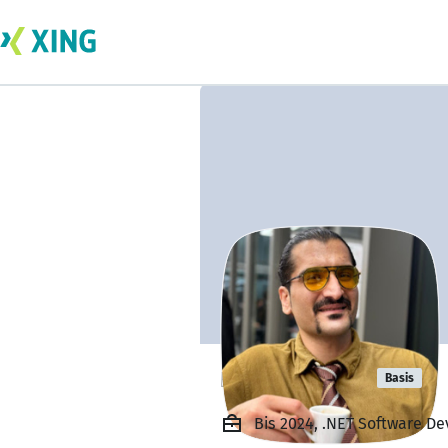
reza bashiri
Basis
Bis 2024, .NET Software D