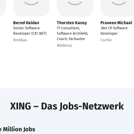
Bernd Haidan
Thorsten Kansy
Praveen Michael
Senior Software
IT-Consultant,
.Net C# Software
Developer (C#/.NET)
Software Architekt,
Developer
Coach, Fachautor
Drebkau
Cochin
Nidderau
XING – Das Jobs-Netzwerk
 Million Jobs