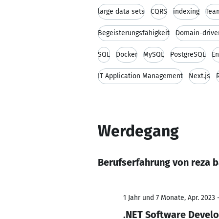
large data sets
CQRS
indexing
Tea
Begeisterungsfähigkeit
Domain-drive
SQL
Docker
MySQL
PostgreSQL
En
IT Application Management
Next.js
Werdegang
Berufserfahrung von reza b
1 Jahr und 7 Monate, Apr. 2023 
.NET Software Devel