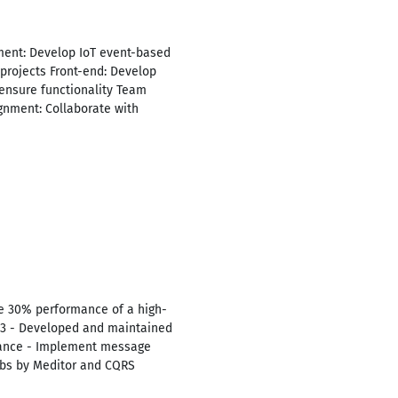
ment: Develop IoT event-based
 projects Front-end: Develop
ensure functionality Team
gnment: Collaborate with
se 30% performance of a high-
 3 - Developed and maintained
rmance - Implement message
jobs by Meditor and CQRS