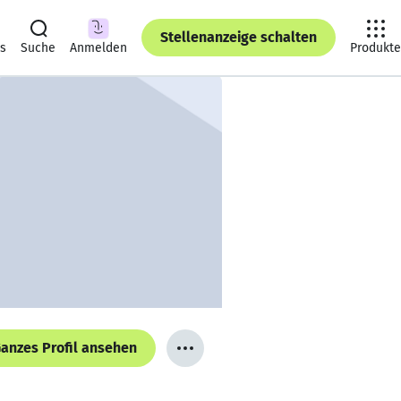
Stellenanzeige schalten
ts
Suche
Anmelden
Produkte
anzes Profil ansehen