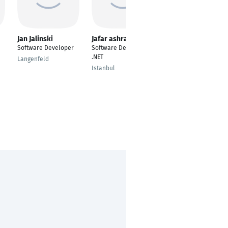
Jan Jalinski
Jafar ashrafi
Reiner Friedewald
Software Developer
Software Developer
Technical Lead,
.NET
Teamleiter,
Langenfeld
Softwarearchitekt
Istanbul
und
Softwareentwickler
(.NET)
Nürnberg