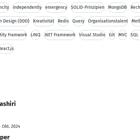
mcity
independently
emergency
SOLID-Prinzipien
MongoDB
Rec
n Design (DDD)
Kreativität
Redis
Query
Organisationstalent
Met
tity Framwork
LINQ
.NET Framework
Visual Studio
Git
MVC
SQL 
React.js
ashiri
- Okt. 2024
oper