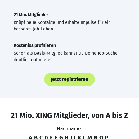
21 Mio. Mitglieder
Knüpf neue Kontakte und erhalte Impulse für ein
besseres Job-Leben.
Kostenlos profitieren
Schon als Basis-Mitglied kannst Du Deine Job-Suche
deutlich optimieren.
Jetzt registrieren
21 Mio. XING Mitglieder, von A bis Z
Nachname:
A
B
C
D
E
F
G
H
I
J
K
L
M
N
O
P