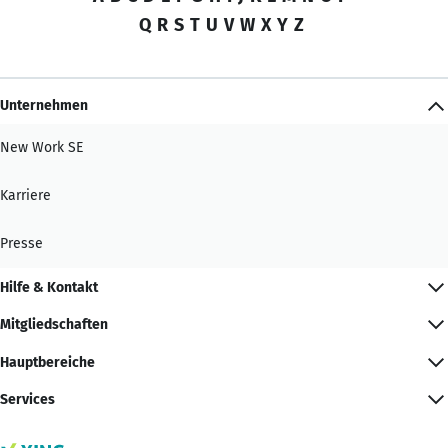
Q
R
S
T
U
V
W
X
Y
Z
Unternehmen
New Work SE
Karriere
Presse
Hilfe & Kontakt
Mitgliedschaften
Hauptbereiche
Services