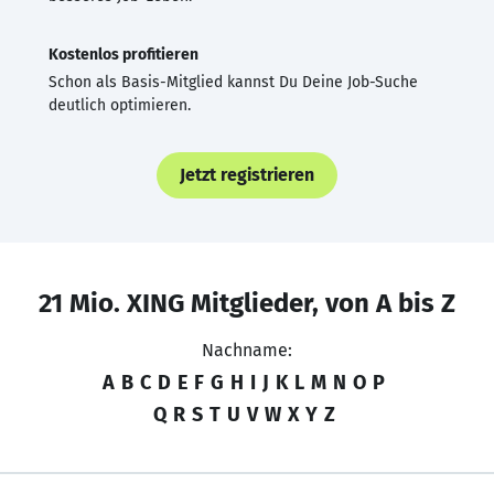
Kostenlos profitieren
Schon als Basis-Mitglied kannst Du Deine Job-Suche
deutlich optimieren.
Jetzt registrieren
21 Mio. XING Mitglieder, von A bis Z
Nachname:
A
B
C
D
E
F
G
H
I
J
K
L
M
N
O
P
Q
R
S
T
U
V
W
X
Y
Z