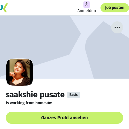
Job posten
Anmelden
saakshie pusate
Basis
is working from home. 🏡
Ganzes Profil ansehen