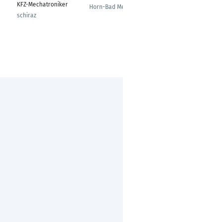
KFZ-Mechatroniker
Kältetechnik
Horn-Bad Meinberg
schiraz
Konzell