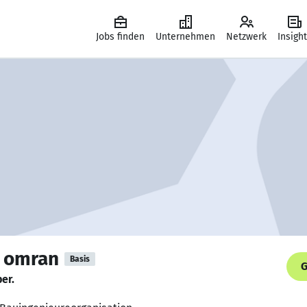
Jobs finden
Unternehmen
Netzwerk
Insigh
h omran
Basis
G
er.