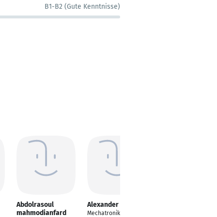
B1-B2 (Gute Kenntnisse)
Abdolrasoul
Alexander Löwen
Christoph Blüml
mahmodianfard
Mechatroniker Azubi
Mechatroniker für