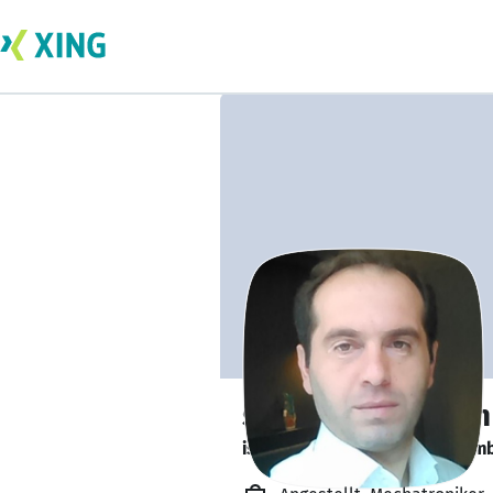
saeid akbarzade
is looking for a new team memb