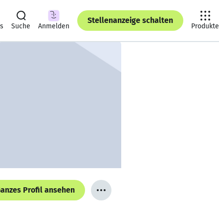
Stellenanzeige schalten
ts
Suche
Anmelden
Produkte
anzes Profil ansehen