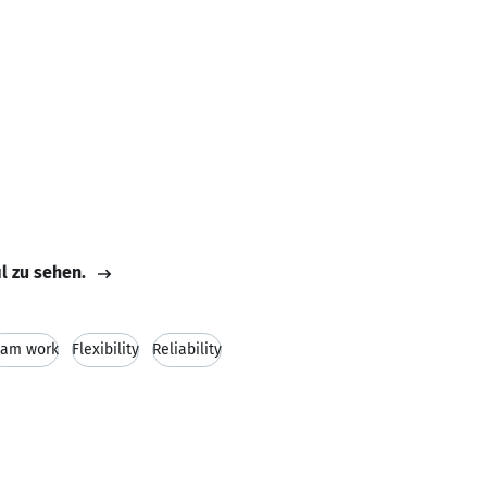
il zu sehen.
eam work
Flexibility
Reliability