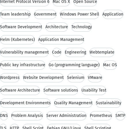
Internet Protocol Version 6
Mac OS X
Open Source
Team leadership
Government
Windows Power Shell
Application
Software Development
Architecture
Technology
Helm (Kubernetes)
Application Management
Vulnerability management
Code
Engineering
Webtemplate
Public key infrastructure
Go (programming language)
Mac OS
Wordpress
Website Development
Selenium
VMware
Software Architecture
Software solutions
Usability Test
Development Environments
Quality Management
Sustainability
DNS
Problem Analysis
Server Administration
Prometheus
SMTP
TLS
HTTP
Shell Script
Debian GNU/Linux
Shell Scripting