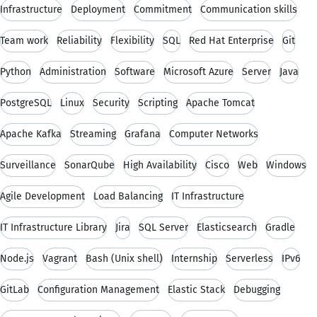
Infrastructure
Deployment
Commitment
Communication skills
Team work
Reliability
Flexibility
SQL
Red Hat Enterprise
Git
Python
Administration
Software
Microsoft Azure
Server
Java
PostgreSQL
Linux
Security
Scripting
Apache Tomcat
Apache Kafka
Streaming
Grafana
Computer Networks
Surveillance
SonarQube
High Availability
Cisco
Web
Windows
Agile Development
Load Balancing
IT Infrastructure
IT Infrastructure Library
Jira
SQL Server
Elasticsearch
Gradle
Node.js
Vagrant
Bash (Unix shell)
Internship
Serverless
IPv6
GitLab
Configuration Management
Elastic Stack
Debugging