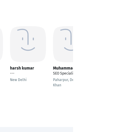
harsh kumar
Muhammad Jamil
Md Gaziur Rahman
Gazi
---
SEO Specialist
Search Engine
New Delhi
Paharpur, Dera Ismail
Optimization (SEO)
Khan
Expert
Kurigram, Kurigram,
Bangladesh