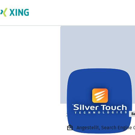
sap silver touch
Ba
Angestellt, Search Engine 