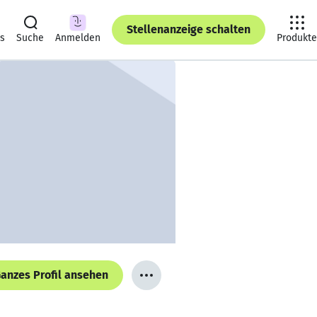
Stellenanzeige schalten
ts
Suche
Anmelden
Produkte
anzes Profil ansehen