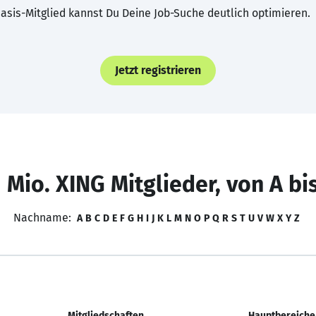
asis-Mitglied kannst Du Deine Job-Suche deutlich optimieren.
Jetzt registrieren
 Mio. XING Mitglieder, von A bi
Nachname:
A
B
C
D
E
F
G
H
I
J
K
L
M
N
O
P
Q
R
S
T
U
V
W
X
Y
Z
Mitgliedschaften
Hauptbereiche