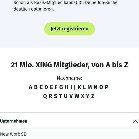
Schon als Basis-Mitglied kannst Du Deine Job-Suche
deutlich optimieren.
Jetzt registrieren
21 Mio. XING Mitglieder, von A bis Z
Nachname:
A
B
C
D
E
F
G
H
I
J
K
L
M
N
O
P
Q
R
S
T
U
V
W
X
Y
Z
Unternehmen
New Work SE