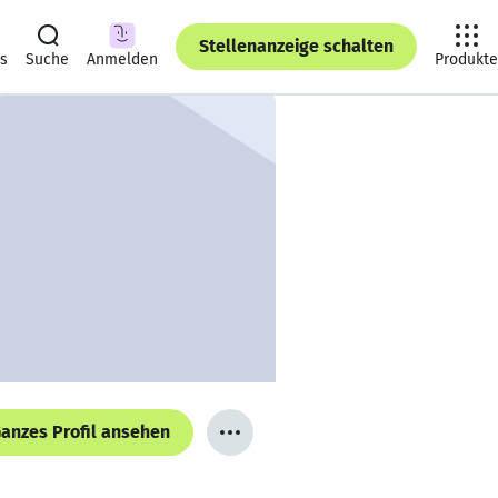
Stellenanzeige schalten
ts
Suche
Anmelden
Produkte
anzes Profil ansehen