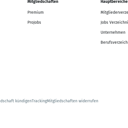
Mitgliedschaften
Hauptbereiche
Premium
Mitgliederverz
ProJobs
Jobs Verzeichn
Unternehmen
Berufsverzeich
edschaft kündigen
Tracking
Mitgliedschaften widerrufen