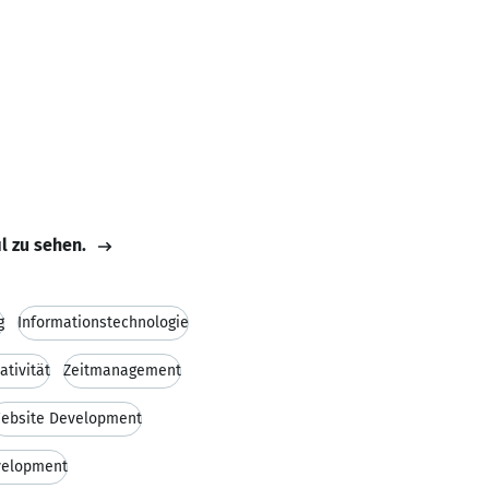
il zu sehen.
g
Informationstechnologie
ativität
Zeitmanagement
ebsite Development
velopment