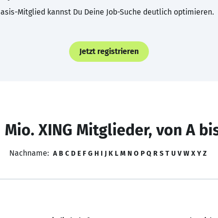
asis-Mitglied kannst Du Deine Job-Suche deutlich optimieren.
Jetzt registrieren
 Mio. XING Mitglieder, von A bi
Nachname:
A
B
C
D
E
F
G
H
I
J
K
L
M
N
O
P
Q
R
S
T
U
V
W
X
Y
Z