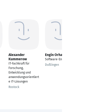
Alexander
Engin Orhan
Amr Shawky
Kummerow
Software-Entwickler
Software Engineer
IT-Fachkraft für
Dußlingen
Solothurn
Forschung,
Entwicklung und
anwendungsorientiert
e IT-Lösungen
Rostock