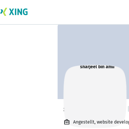
sharjeel bin amir
Angestellt, website devel