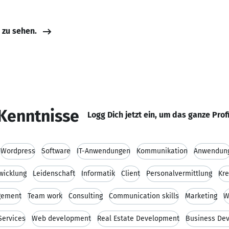
e zu sehen.
Kenntnisse
Logg Dich jetzt ein, um das ganze Prof
Wordpress
Software
IT-Anwendungen
Kommunikation
Anwendun
wicklung
Leidenschaft
Informatik
Client
Personalvermittlung
Kre
gement
Team work
Consulting
Communication skills
Marketing
W
Services
Web development
Real Estate Development
Business De