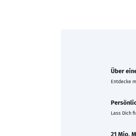
Über eine
Entdecke mi
Persönli
Lass Dich f
21 Mio. M