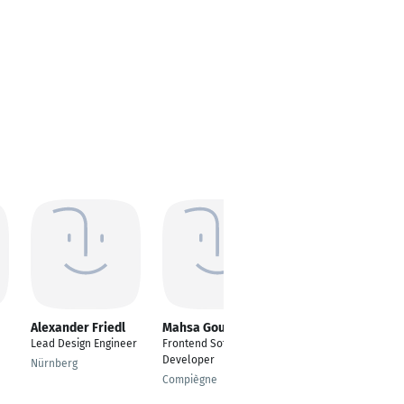
Alexander Friedl
Mahsa Goudarzi
Az-eddine Nader
Lead Design Engineer
Frontend Software
---
Developer
Nürnberg
Casablanca
Compiègne