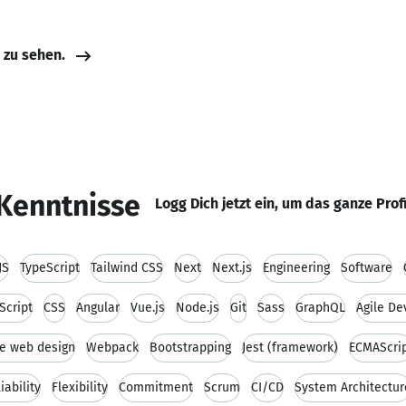
e zu sehen.
Kenntnisse
Logg Dich jetzt ein, um das ganze Prof
JS
TypeScript
Tailwind CSS
Next
Next.js
Engineering
Software
Script
CSS
Angular
Vue.js
Node.js
Git
Sass
GraphQL
Agile D
e web design
Webpack
Bootstrapping
Jest (framework)
ECMAScri
iability
Flexibility
Commitment
Scrum
CI/CD
System Architectur