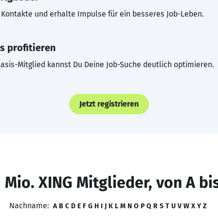
Kontakte und erhalte Impulse für ein besseres Job-Leben.
s profitieren
asis-Mitglied kannst Du Deine Job-Suche deutlich optimieren.
Jetzt registrieren
 Mio. XING Mitglieder, von A bi
Nachname:
A
B
C
D
E
F
G
H
I
J
K
L
M
N
O
P
Q
R
S
T
U
V
W
X
Y
Z