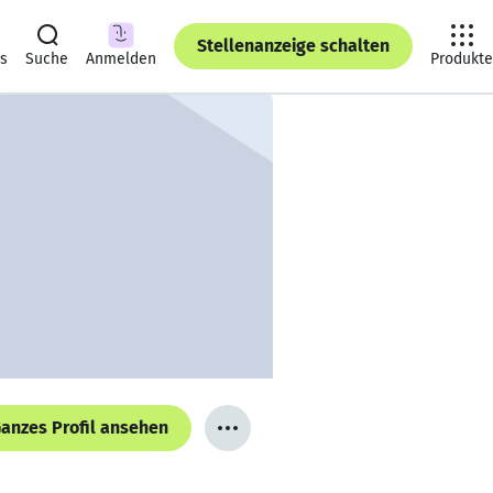
Stellenanzeige schalten
ts
Suche
Anmelden
Produkte
anzes Profil ansehen