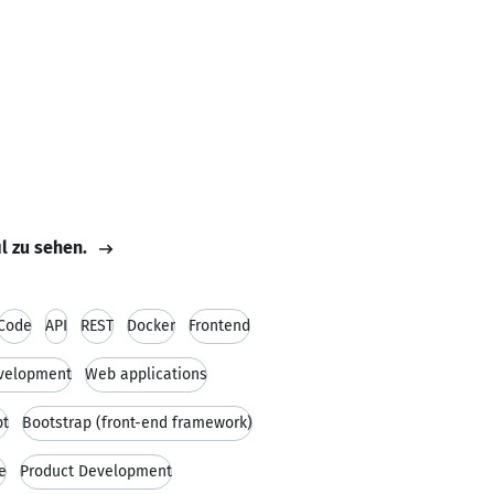
il zu sehen.
Code
API
REST
Docker
Frontend
evelopment
Web applications
pt
Bootstrap (front-end framework)
e
Product Development