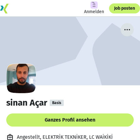
Job posten
Anmelden
sinan Açar
Basis
Ganzes Profil ansehen
Angestellt, ELEKTRİK TEKNİKER, LC WAİKİKİ