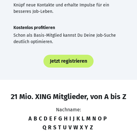
Knüpf neue Kontakte und erhalte Impulse für ein
besseres Job-Leben.
Kostenlos profitieren
Schon als Basis-Mitglied kannst Du Deine Job-Suche
deutlich optimieren.
Jetzt registrieren
21 Mio. XING Mitglieder, von A bis Z
Nachname:
A
B
C
D
E
F
G
H
I
J
K
L
M
N
O
P
Q
R
S
T
U
V
W
X
Y
Z