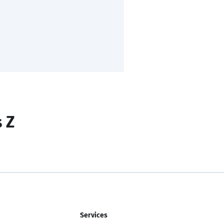
s Z
Services