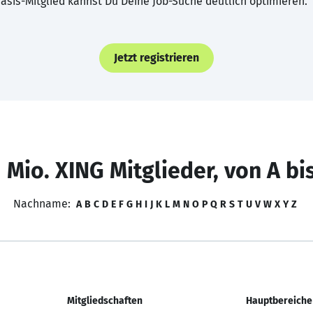
asis-Mitglied kannst Du Deine Job-Suche deutlich optimieren.
Jetzt registrieren
 Mio. XING Mitglieder, von A bi
Nachname:
A
B
C
D
E
F
G
H
I
J
K
L
M
N
O
P
Q
R
S
T
U
V
W
X
Y
Z
Mitgliedschaften
Hauptbereiche