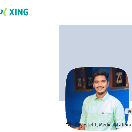
sivaram ganesh
Ba
Angestellt, Medical Labora