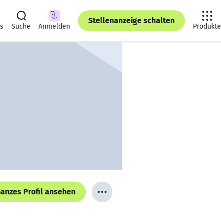
Stellenanzeige schalten
ts
Suche
Anmelden
Produkte
anzes Profil ansehen