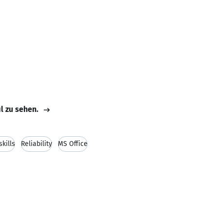
il zu sehen.
kills
Reliability
MS Office