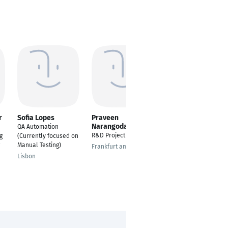
r
Sofia Lopes
Praveen
Jasleen Kaur
Narangoda
QA Automation
---
R&D Project Leader
g
(Currently focused on
Berlin
Manual Testing)
Frankfurt am Main
Lisbon