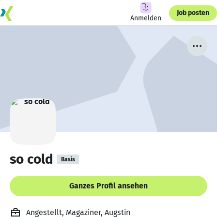
Job posten
Anmelden
so cold
Basis
Ganzes Profil ansehen
Angestellt, Magaziner, Augstin