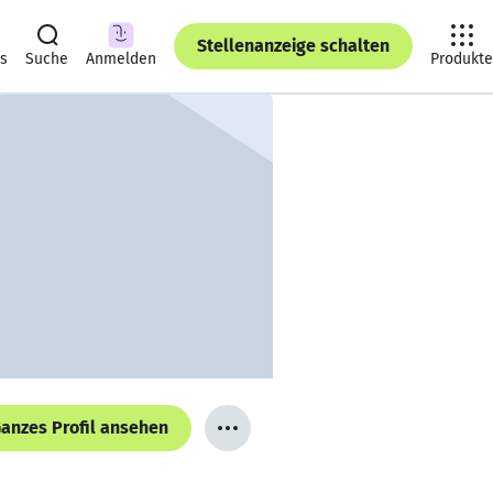
Stellenanzeige schalten
ts
Suche
Anmelden
Produkte
anzes Profil ansehen