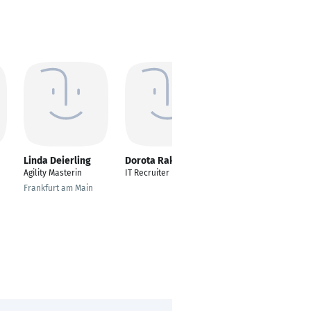
Linda Deierling
Dorota Rak
David Khachatryan
Agility Masterin
IT Recruiter
IT Recruiter
Frankfurt am Main
Kyiv