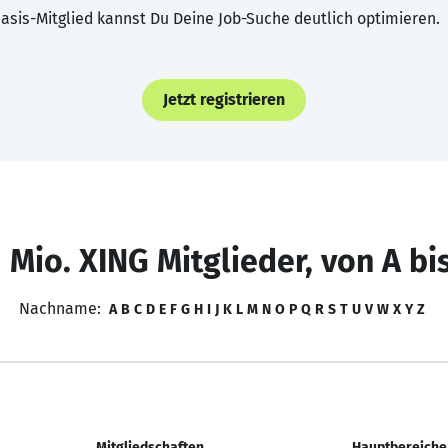
asis-Mitglied kannst Du Deine Job-Suche deutlich optimieren.
Jetzt registrieren
 Mio. XING Mitglieder, von A bi
Nachname:
A
B
C
D
E
F
G
H
I
J
K
L
M
N
O
P
Q
R
S
T
U
V
W
X
Y
Z
Mitgliedschaften
Hauptbereiche