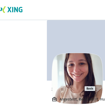
sofia odda
Basis
Angestellt, Recruiter IT, H