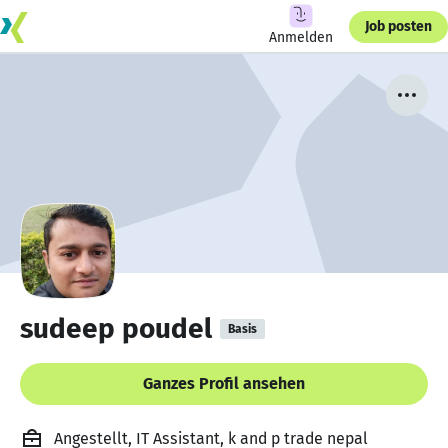
Job posten
Anmelden
sudeep poudel
Basis
Ganzes Profil ansehen
Angestellt, IT Assistant, k and p trade nepal