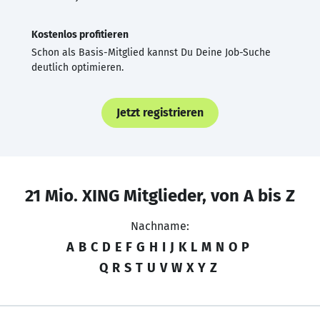
Kostenlos profitieren
Schon als Basis-Mitglied kannst Du Deine Job-Suche
deutlich optimieren.
Jetzt registrieren
21 Mio. XING Mitglieder, von A bis Z
Nachname:
A
B
C
D
E
F
G
H
I
J
K
L
M
N
O
P
Q
R
S
T
U
V
W
X
Y
Z