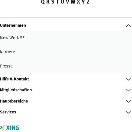
Q
R
S
T
U
V
W
X
Y
Z
Unternehmen
New Work SE
Karriere
Presse
Hilfe & Kontakt
Mitgliedschaften
Hauptbereiche
Services