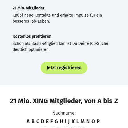
21 Mio. Mitglieder
Knüpf neue Kontakte und erhalte Impulse für ein
besseres Job-Leben.
Kostenlos profitieren
Schon als Basis-Mitglied kannst Du Deine Job-Suche
deutlich optimieren.
Jetzt registrieren
21 Mio. XING Mitglieder, von A bis Z
Nachname:
A
B
C
D
E
F
G
H
I
J
K
L
M
N
O
P