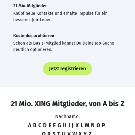
21 Mio. Mitglieder
Knüpf neue Kontakte und erhalte Impulse für ein
besseres Job-Leben.
Kostenlos profitieren
Schon als Basis-Mitglied kannst Du Deine Job-Suche
deutlich optimieren.
Jetzt registrieren
21 Mio. XING Mitglieder, von A bis Z
Nachname:
A
B
C
D
E
F
G
H
I
J
K
L
M
N
O
P
Q
R
S
T
U
V
W
X
Y
Z