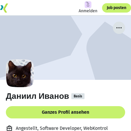
Job posten
Anmelden
Даниил Иванов
Basis
Ganzes Profil ansehen
Angestellt, Software Developer, WebKontrol