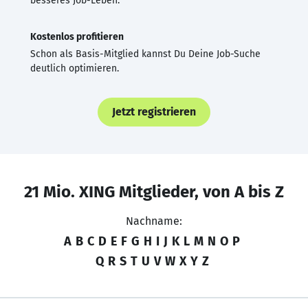
besseres Job-Leben.
Kostenlos profitieren
Schon als Basis-Mitglied kannst Du Deine Job-Suche
deutlich optimieren.
Jetzt registrieren
21 Mio. XING Mitglieder, von A bis Z
Nachname:
A
B
C
D
E
F
G
H
I
J
K
L
M
N
O
P
Q
R
S
T
U
V
W
X
Y
Z