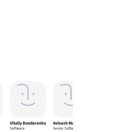
Vitaliy Bondarenko
Avinash Malik
Amaresh Rout
Software
Senior Software
---