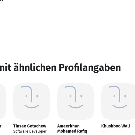
mit ähnlichen Profilangaben
r
Tinsae Getachew
Ameerkhan
Khushboo Wali
Mohamed Rafiq
Software Developer
---