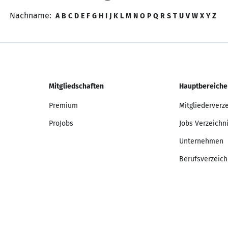
Nachname:
A
B
C
D
E
F
G
H
I
J
K
L
M
N
O
P
Q
R
S
T
U
V
W
X
Y
Z
Mitgliedschaften
Hauptbereiche
Premium
Mitgliederverz
ProJobs
Jobs Verzeichn
Unternehmen
Berufsverzeich