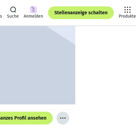
Stellenanzeige schalten
ts
Suche
Anmelden
Produkte
anzes Profil ansehen