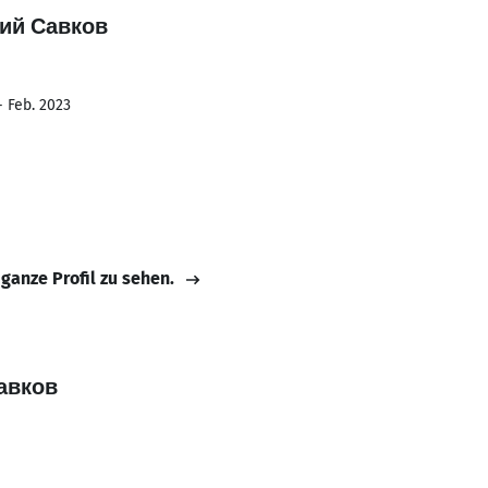
ний Савков
- Feb. 2023
 ganze Profil zu sehen.
Савков