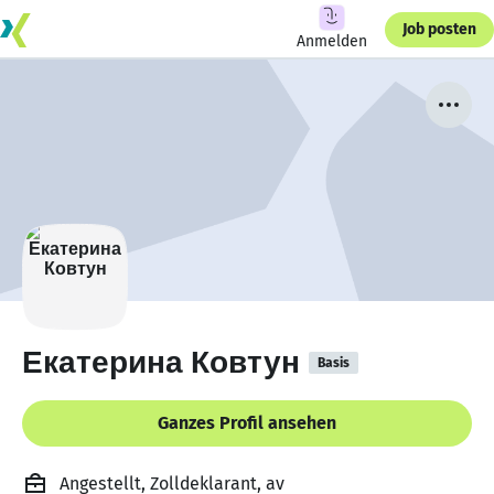
Job posten
Anmelden
Екатерина Ковтун
Basis
Ganzes Profil ansehen
Angestellt, Zolldeklarant, av