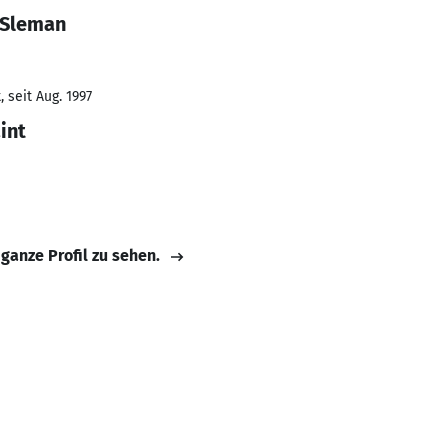
rufserfahrung von سامي Sleman
 seit Aug. 1997
int
 ganze Profil zu sehen.