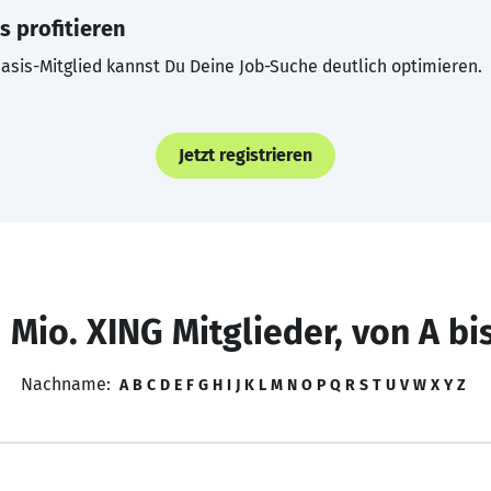
s profitieren
asis-Mitglied kannst Du Deine Job-Suche deutlich optimieren.
Jetzt registrieren
 Mio. XING Mitglieder, von A bi
Nachname:
A
B
C
D
E
F
G
H
I
J
K
L
M
N
O
P
Q
R
S
T
U
V
W
X
Y
Z