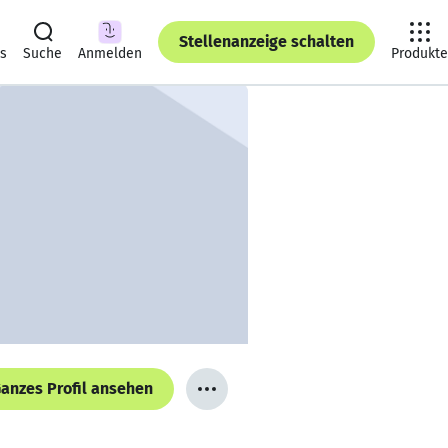
Stellenanzeige schalten
ts
Suche
Anmelden
Produkte
anzes Profil ansehen