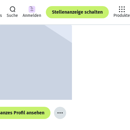
Stellenanzeige schalten
ts
Suche
Anmelden
Produkte
anzes Profil ansehen