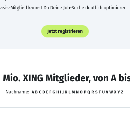
asis-Mitglied kannst Du Deine Job-Suche deutlich optimieren.
Jetzt registrieren
 Mio. XING Mitglieder, von A bi
Nachname:
A
B
C
D
E
F
G
H
I
J
K
L
M
N
O
P
Q
R
S
T
U
V
W
X
Y
Z