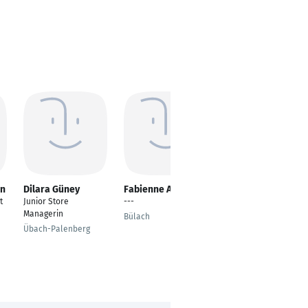
nn
Dilara Güney
Fabienne Albrecht
Mizgin Hanoglu
t
Junior Store
---
Verkäuferin im
Managerin
Einzelhandel
Bülach
Übach-Palenberg
Stuttgart