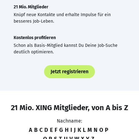
21 Mio. Mitglieder
Knüpf neue Kontakte und erhalte Impulse für ein
besseres Job-Leben.
Kostenlos profitieren
Schon als Basis-Mitglied kannst Du Deine Job-Suche
deutlich optimieren.
Jetzt registrieren
21 Mio. XING Mitglieder, von A bis Z
Nachname:
A
B
C
D
E
F
G
H
I
J
K
L
M
N
O
P
Q
R
S
T
U
V
W
X
Y
Z