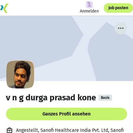
Job posten
Anmelden
v n g durga prasad kone
Basis
Ganzes Profil ansehen
Angestellt, Sanofi Healthcare India Pvt. Ltd, Sanofi