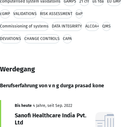
computerised system validatoins
GAMP5
21 cfr
us fda
EU GMP
cGMP
VALIDATIONS
RISK ASSESSMENT
GxP
Commissioning of systems
DATA INTEGRIRTY
ALCOA+
QMS
DEVIATIONS
CHANGE CONTROLS
CAPA
Werdegang
Berufserfahrung von v n g durga prasad kone
Bis heute
4 Jahre, seit Sep. 2022
Sanofi Healthcare India Pvt.
Ltd