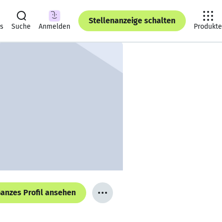
Stellenanzeige schalten
ts
Suche
Anmelden
Produkte
anzes Profil ansehen