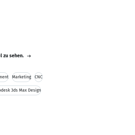
il zu sehen.
ment
Marketing
CNC
odesk 3ds Max Design