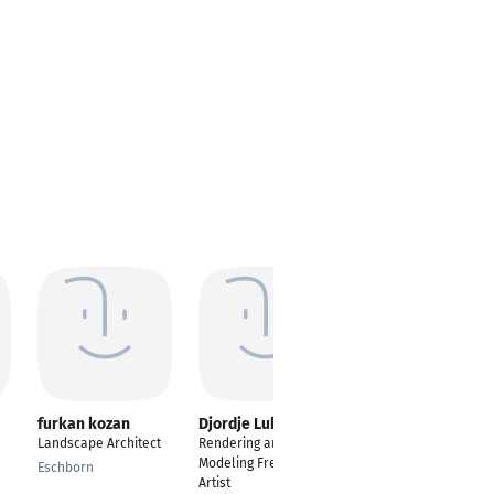
furkan kozan
Djordje Lukic
Hamidreza
Ghahremanpouri
Landscape Architect
Rendering and 3D
Architekt | BIM-
Modeling Freelance
Eschborn
Spezialistin
Artist