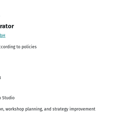
3
rator
mbH
ccording to policies
3
n Studio
ion, workshop planning, and strategy improvement