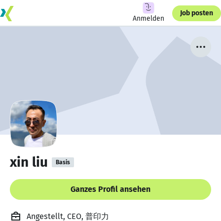
Job posten
Anmelden
xin liu
Basis
Ganzes Profil ansehen
Angestellt, CEO, 普印力