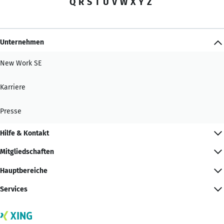
Q
R
S
T
U
V
W
X
Y
Z
Unternehmen
New Work SE
Karriere
Presse
Hilfe & Kontakt
Mitgliedschaften
Hauptbereiche
Services