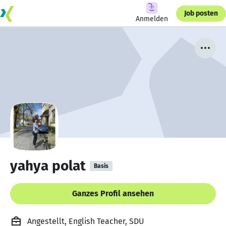
Job posten
Anmelden
yahya polat
Basis
Ganzes Profil ansehen
Angestellt, English Teacher, SDU