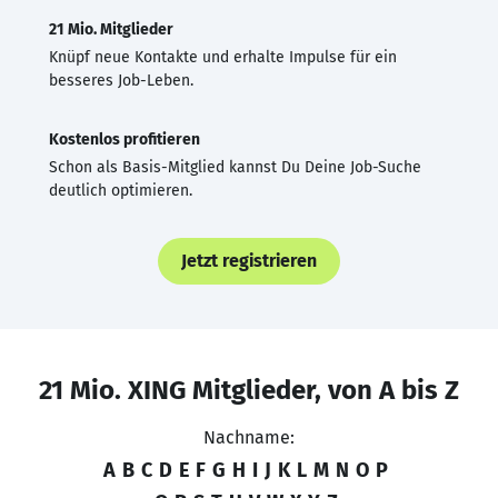
21 Mio. Mitglieder
Knüpf neue Kontakte und erhalte Impulse für ein
besseres Job-Leben.
Kostenlos profitieren
Schon als Basis-Mitglied kannst Du Deine Job-Suche
deutlich optimieren.
Jetzt registrieren
21 Mio. XING Mitglieder, von A bis Z
Nachname:
A
B
C
D
E
F
G
H
I
J
K
L
M
N
O
P