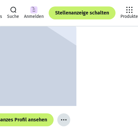
Stellenanzeige schalten
ts
Suche
Anmelden
Produkte
anzes Profil ansehen