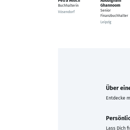
Petra Milich
Abdulghani
Ghannoom
Buchhalterin
Senior
Vösendorf
Finanzbuchhalter
Leipzig
Über eine
Entdecke mi
Persönli
Lass Dich f