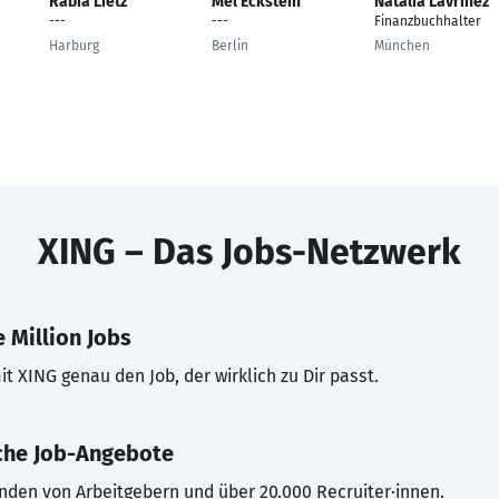
Rabia Lietz
Mel Eckstein
Natalia Lavrinez
---
---
Finanzbuchhalter
Harburg
Berlin
München
XING – Das Jobs-Netzwerk
 Million Jobs
t XING genau den Job, der wirklich zu Dir passt.
che Job-Angebote
inden von Arbeitgebern und über 20.000 Recruiter·innen.