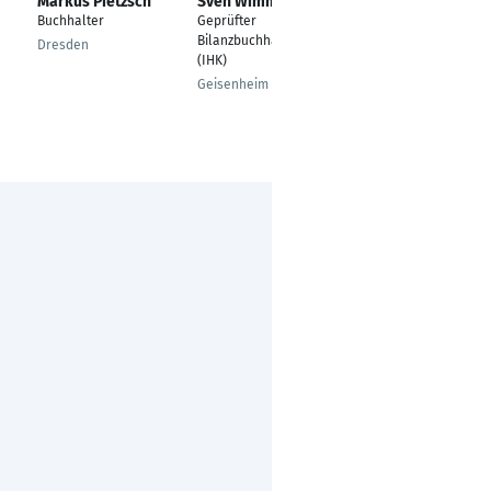
Markus Pietzsch
Sven Wimmer
Mandy Franke
Buchhalter
Geprüfter
Senior Accountant
Bilanzbuchhalter
Dresden
Teltow
(IHK)
Geisenheim