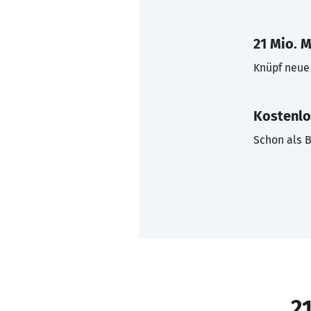
21 Mio. M
Knüpf neue 
Kostenlo
Schon als B
21