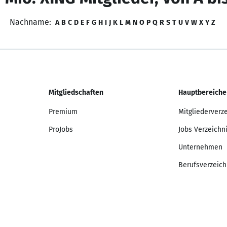
Nachname:
A
B
C
D
E
F
G
H
I
J
K
L
M
N
O
P
Q
R
S
T
U
V
W
X
Y
Z
Mitgliedschaften
Hauptbereiche
Premium
Mitgliederverz
ProJobs
Jobs Verzeichn
Unternehmen
Berufsverzeich