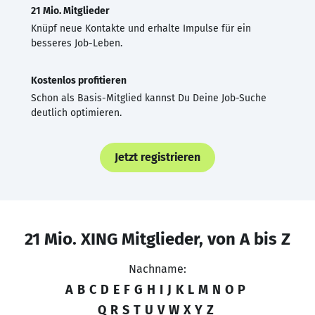
21 Mio. Mitglieder
Knüpf neue Kontakte und erhalte Impulse für ein
besseres Job-Leben.
Kostenlos profitieren
Schon als Basis-Mitglied kannst Du Deine Job-Suche
deutlich optimieren.
Jetzt registrieren
21 Mio. XING Mitglieder, von A bis Z
Nachname:
A
B
C
D
E
F
G
H
I
J
K
L
M
N
O
P
Q
R
S
T
U
V
W
X
Y
Z