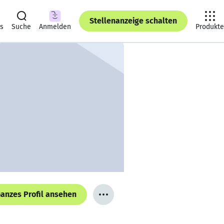
Stellenanzeige schalten
ts
Suche
Anmelden
Produkte
anzes Profil ansehen