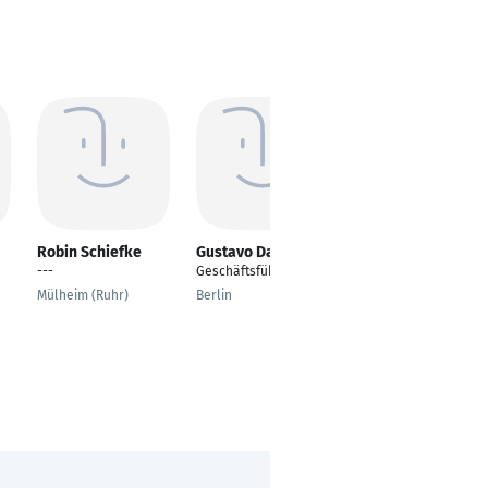
Robin Schiefke
Gustavo Da Silva
René Zechel
---
Geschäftsführer
---
Mülheim (Ruhr)
Berlin
Göttingen