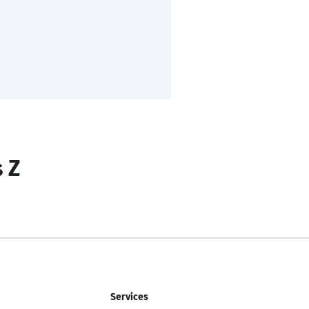
s Z
Services