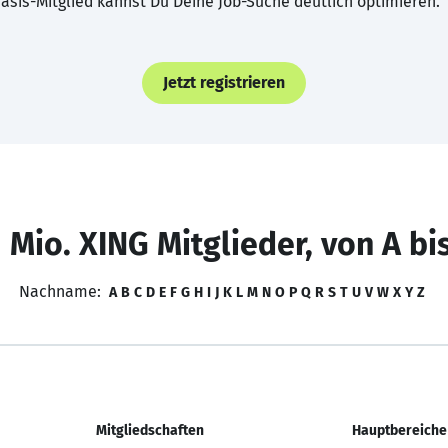
asis-Mitglied kannst Du Deine Job-Suche deutlich optimieren.
Jetzt registrieren
 Mio. XING Mitglieder, von A bi
Nachname:
A
B
C
D
E
F
G
H
I
J
K
L
M
N
O
P
Q
R
S
T
U
V
W
X
Y
Z
Mitgliedschaften
Hauptbereiche