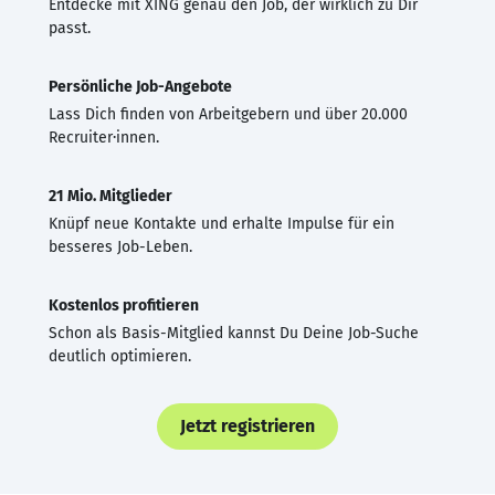
Entdecke mit XING genau den Job, der wirklich zu Dir
passt.
Persönliche Job-Angebote
Lass Dich finden von Arbeitgebern und über 20.000
Recruiter·innen.
21 Mio. Mitglieder
Knüpf neue Kontakte und erhalte Impulse für ein
besseres Job-Leben.
Kostenlos profitieren
Schon als Basis-Mitglied kannst Du Deine Job-Suche
deutlich optimieren.
Jetzt registrieren