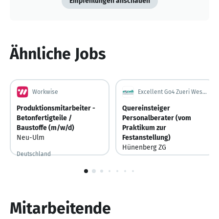
Empfehlungen anschauen
Ähnliche Jobs
Workwise
Excellent Go4 Zueri West AG
Produktionsmitarbeiter -
Quereinsteiger
Betonfertigteile /
Personalberater (vom
Baustoffe (m/w/d)
Praktikum zur
Neu-Ulm
Festanstellung)
Hünenberg ZG
Deutschland
Schweiz
1
von
10
Mitarbeitende