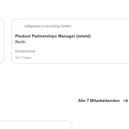
softgarden e-recruiting GmbH
Product Partnerships Manager (m/w/d)
Berlin
Deutschland
Vor 3 Tagen
Vor 3 Tagen veröffentlicht
Alle 7 Mitarbeitenden