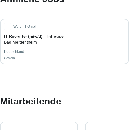
Würth IT GmbH
IT-Recruiter (m/w/d) – Inhouse
Bad Mergentheim
Deutschland
Gestern
Gestern veröffentlicht
Mitarbeitende