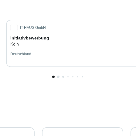
IT-HAUS GmbH
Initiativbewerbung
Köln
Deutschland
1
von
10