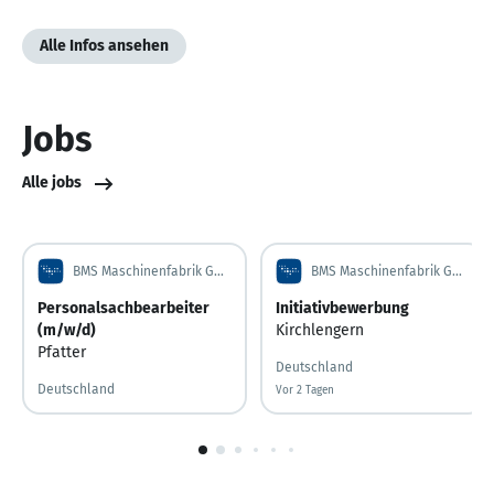
Alle Infos ansehen
Jobs
Alle jobs
BMS Maschinenfabrik GmbH
BMS Maschinenfabrik GmbH
Personalsachbearbeiter
Initiativbewerbung
(m/w/d)
Kirchlengern
Pfatter
Deutschland
Deutschland
Vor 2 Tagen
Vor 2 Tagen veröffentlicht
1
von