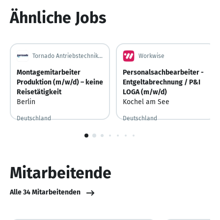
6
Ähnliche Jobs
Tornado Antriebstechnik GmbH
Workwise
Montagemitarbeiter
Personalsachbearbeiter -
Produktion (m/w/d) – keine
Entgeltabrechnung / P&I
Reisetätigkeit
LOGA (m/w/d)
Berlin
Kochel am See
Deutschland
Deutschland
Vor 7 Tagen
Vor 7 Tagen veröffentlicht
Vor 4 Tagen
Vor 4 Tagen veröffentlicht
1
von
10
Mitarbeitende
Alle 34 Mitarbeitenden