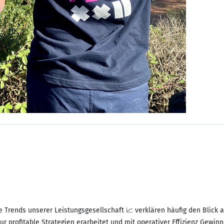
e Trends unserer Leistungsgesellschaft 📈 verklären häufig den Blick
r profitable Strategien erarbeitet und mit operativer Effizienz Gewin