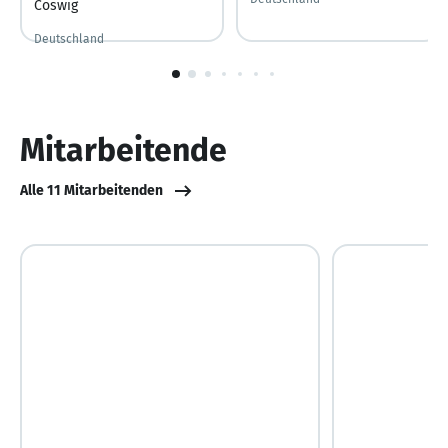
Coswig
Deutschland
Gestern
Gestern veröffentlicht
1
von
10
Mitarbeitende
Alle 11 Mitarbeitenden