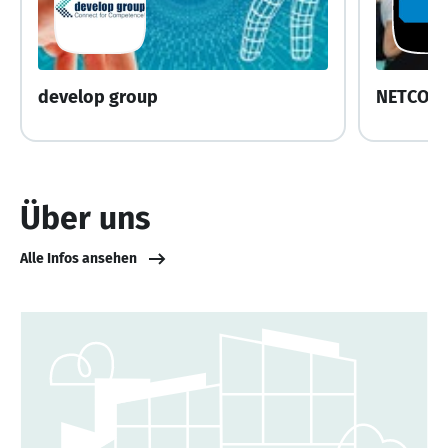
develop group
NETCON
Über uns
Alle Infos ansehen