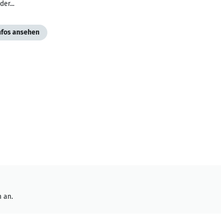
der...
Infos ansehen
 an.