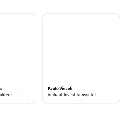
is
Paolo Vieceli
rukteur
Verkauf Investitionsgüter
Baustoffindustrie