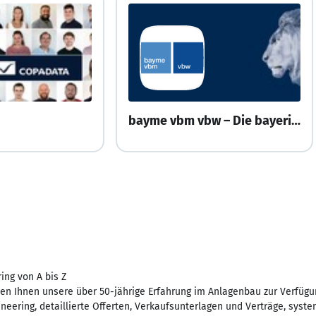
bayme vbm vbw – Die bayerische Wirtschaft
ing von A bis Z
llen Ihnen unsere über 50-jährige Erfahrung im Anlagenbau zur Verfüg
neering, detaillierte Offerten, Verkaufsunterlagen und Verträge, sys