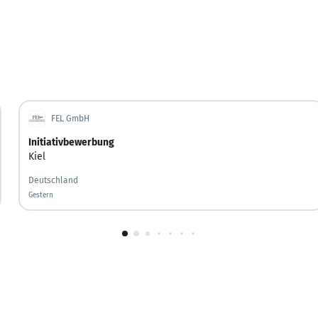
FEL GmbH
Initiativbewerbung
Kiel
Deutschland
Gestern
Gestern veröffentlicht
1
von
10