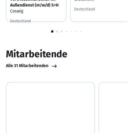
Außendienst (m/w/d) S+H
Deutschland
Coswig
Deutschland
Vor 2 Tagen
Vor 2 Tagen veröffentlicht
1
von
10
Mitarbeitende
Alle 31 Mitarbeitenden