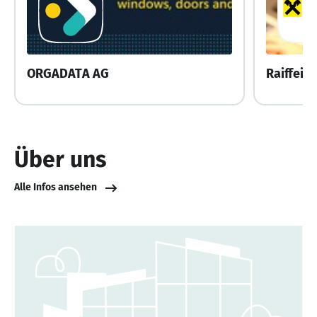
ORGADATA AG
Raiffeis
Über uns
Alle Infos ansehen