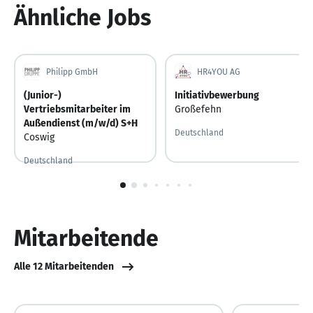
Ähnliche Jobs
Philipp GmbH
HR4YOU AG
(Junior-)
Initiativbewerbung
Vertriebsmitarbeiter im
Großefehn
Außendienst (m/w/d) S+H
Deutschland
Coswig
Deutschland
Vor 4 Tagen
Vor 4 Tagen veröffentlicht
1
von
10
Mitarbeitende
Alle 12 Mitarbeitenden