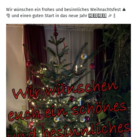
Wir wünschen ein frohes und besinnliches Weihnachtsfest 🎄
🎅 und einen guten Start in das neue Jahr 2️⃣0️⃣2️⃣5️⃣ 🎉 🍾