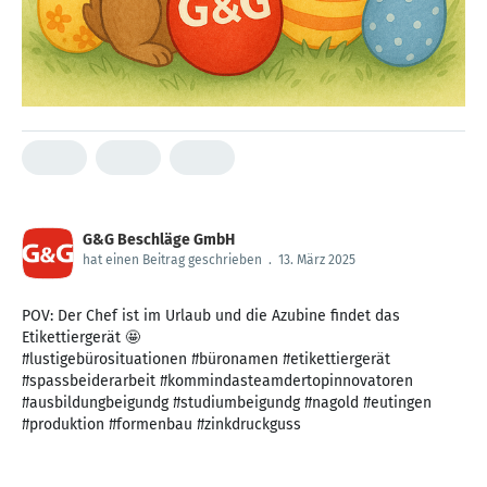
G&G Beschläge GmbH
hat einen Beitrag geschrieben
.
13. März 2025
POV: Der Chef ist im Urlaub und die Azubine findet das
Etikettiergerät 🤩
#lustigebürosituationen #büronamen #etikettiergerät
#spassbeiderarbeit #kommindasteamdertopinnovatoren
#ausbildungbeigundg #studiumbeigundg #nagold #eutingen
#produktion #formenbau #zinkdruckguss