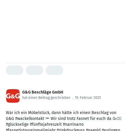
G&G Beschläge GmbH
hat einen Beitrag geschrieben
.
19. Februar 2025
Wär ich ein Möbelstück, dann hätte ich einen Beschlag von
G&G #wackelkontakt 🔦 Wir sind trotz Fasnet für euch da 🥳🧙‍♀️
#glückselige #fünftejahreszeit #narrinarro
#fasnetistnureinmalimjahr #zinkdruckguss #nagold #eutingen