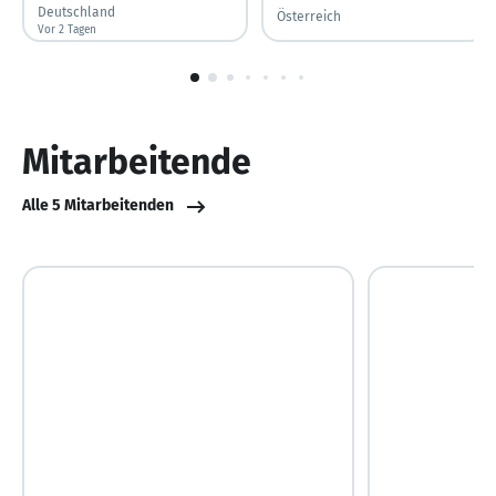
Deutschland
Österreich
Vor 2 Tagen
Vor 2 Tagen veröffentlicht
1
von
10
Mitarbeitende
Alle 5 Mitarbeitenden