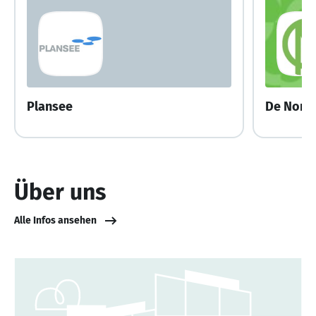
Plansee
De Nora
Über uns
Alle Infos ansehen