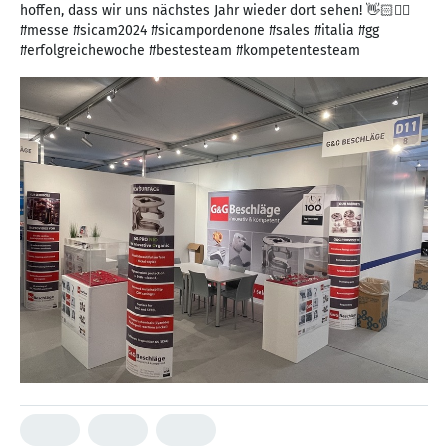
hoffen, dass wir uns nächstes Jahr wieder dort sehen! 👋🏻✌🏻
#messe #sicam2024 #sicampordenone #sales #italia #gg
#erfolgreichewoche #bestesteam #kompetentesteam