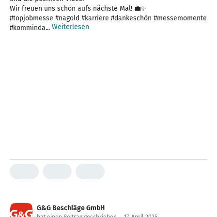
Wir freuen uns schon aufs nächste Mal! 💼✨
#topjobmesse #nagold #karriere #dankeschön #messemomente
Weiterlesen
#komminda...
G&G Beschläge GmbH