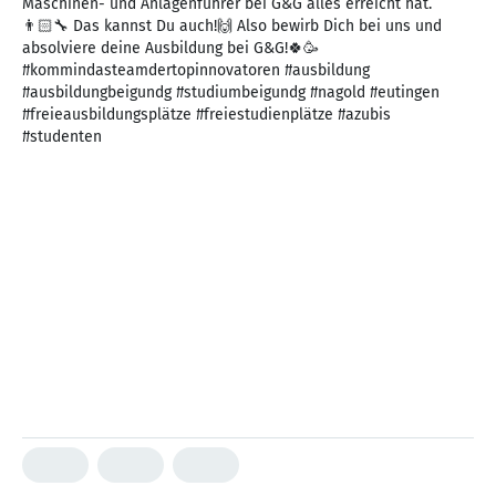
Maschinen- und Anlagenführer bei G&G alles erreicht hat.
👨🏻‍🔧 Das kannst Du auch!🙌 Also bewirb Dich bei uns und
absolviere deine Ausbildung bei G&G!🍀🥳
#kommindasteamdertopinnovatoren #ausbildung
#ausbildungbeigundg #studiumbeigundg #nagold #eutingen
#freieausbildungsplätze #freiestudienplätze #azubis
#studenten