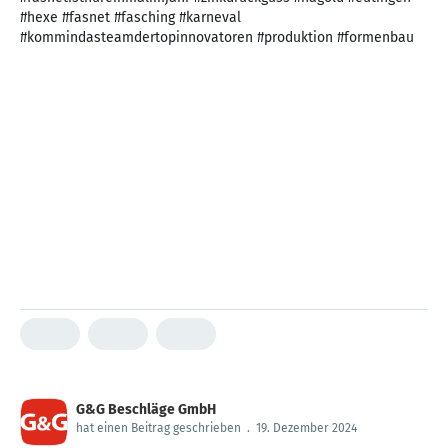
#hexe #fasnet #fasching #karneval
#kommindasteamdertopinnovatoren #produktion #formenbau
G&G Beschläge GmbH
hat einen Beitrag geschrieben
.
19. Dezember 2024