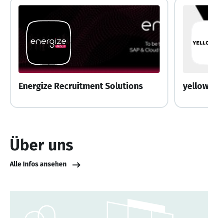
Energize Recruitment Solutions
yellows
Über uns
Alle Infos ansehen