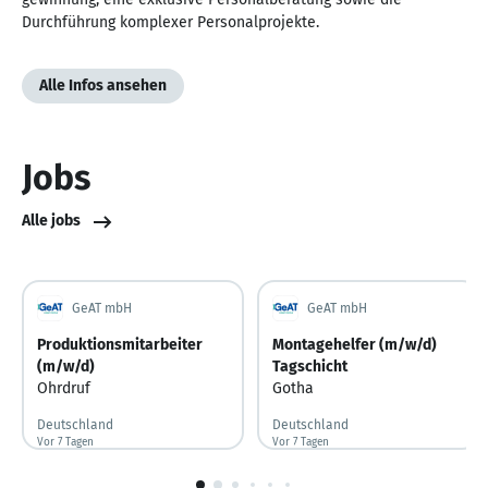
Durchführung komplexer Personalprojekte.
Alle Infos ansehen
Jobs
Alle jobs
GeAT mbH
GeAT mbH
Produktionsmitarbeiter
Montagehelfer (m/w/d)
(m/w/d)
Tagschicht
Ohrdruf
Gotha
Deutschland
Deutschland
Vor 7 Tagen
Vor 7 Tagen veröffentlicht
Vor 7 Tagen
Vor 7 Tagen veröffentlicht