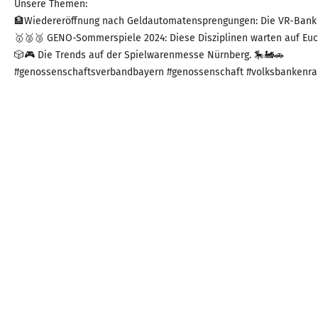
Unsere Themen:
🏦Wiedereröffnung nach Geldautomatensprengungen: Die VR-Bank Mi
🥇🥈🥉 GENO-Sommerspiele 2024: Diese Disziplinen warten auf Euch! 🏃
🎲🎮 Die Trends auf der Spielwarenmesse Nürnberg. 🎠🚂🚗
#genossenschaftsverbandbayern #genossenschaft #volksbankenrai