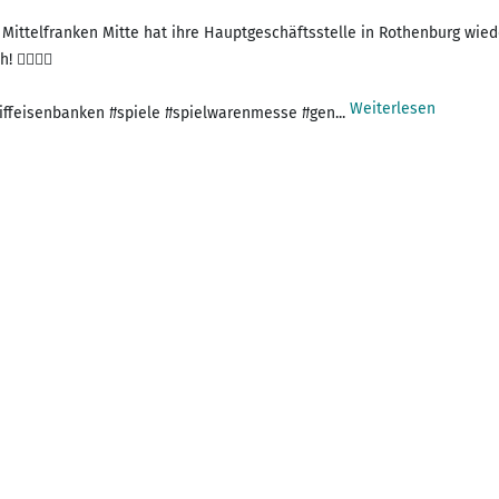
ttelfranken Mitte hat ihre Hauptgeschäftsstelle in Rothenburg wiede
‍♂️🏃‍♀️
Weiterlesen
ffeisenbanken #spiele #spielwarenmesse #gen...