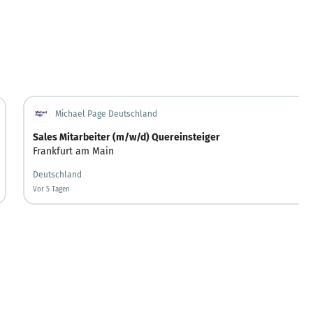
Michael Page Deutschland
Sales Mitarbeiter (m/w/d) Quereinsteiger
ssen
,
Düsseldorf
Frankfurt am Main
,
Mainz
,
Mannheim
Deutschland
Vor 5 Tagen
Vor 5 Tagen veröffentlicht