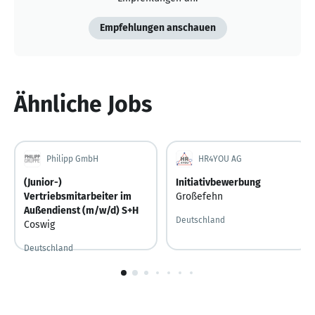
Empfehlungen anschauen
Ähnliche Jobs
Philipp GmbH
HR4YOU AG
(Junior-)
Initiativbewerbung
Vertriebsmitarbeiter im
Großefehn
Außendienst (m/w/d) S+H
Deutschland
Coswig
Deutschland
Vor 5 Tagen
Vor 5 Tagen veröffentlicht
1
von
10